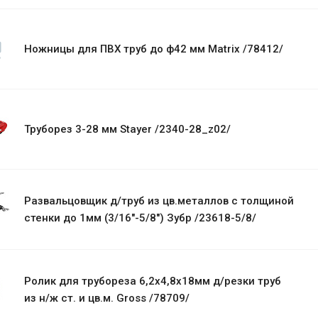
Ножницы для ПВХ труб до ф42 мм Matrix /78412/
Труборез 3-28 мм Stayer /2340-28_z02/
Развальцовщик д/труб из цв.металлов с толщиной
стенки до 1мм (3/16"-5/8") Зубр /23618-5/8/
Ролик для трубореза 6,2х4,8х18мм д/резки труб
из н/ж ст. и цв.м. Gross /78709/