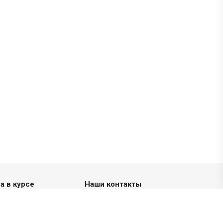
а в курсе
Наши контакты
+7 (3412) 47-00-55
с 8:00 до 20:00