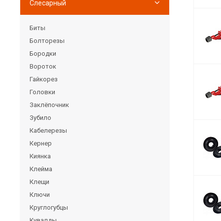
Слесарный
Биты
Болторезы
Бородки
Вороток
Гайкорез
Головки
Заклёпочник
Зубило
Кабелерезы
Кернер
Киянка
Клейма
Клещи
Ключи
Круглогубцы
Кувалды