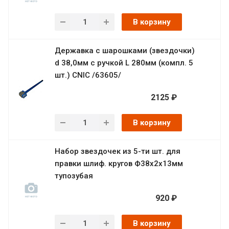
В корзину
Державка с шарошками (звездочки)
d 38,0мм с ручкой L 280мм (компл. 5
шт.) CNIC /63605/
2125 ₽
В корзину
Набор звездочек из 5-ти шт. для
правки шлиф. кругов Ф38х2х13мм
тупозубая
920 ₽
В корзину