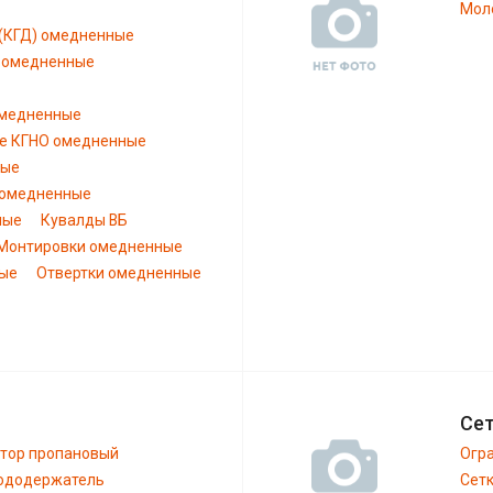
Моло
 (КГД) омедненные
) омедненные
омедненные
е КГНО омедненные
ные
 омедненные
ные
Кувалды ВБ
Монтировки омедненные
ные
Отвертки омедненные
Сет
тор пропановый
Огра
ододержатель
Сетк