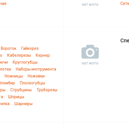
ная
Сетк
Сп
Вороток
Гайкорез
ло
Кабелерезы
Кернер
лючи
Круглогубцы
лотки
Наборы инструмента
Ножницы
Ножовки
Пломбир
Плоскогубцы
еры
Струбцины
Труборезы
та
Шприцы
тилка
Шарниры