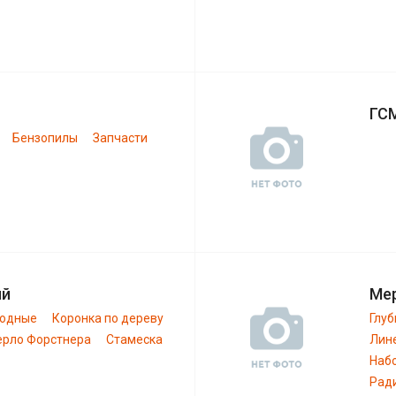
ГС
Бензопилы
Запчасти
ий
Ме
ходные
Коронка по дереву
Глу
ерло Форстнера
Стамеска
Лин
Наб
Рад