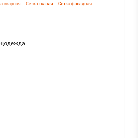
а сварная
Сетка тканая
Сетка фасадная
ецодежда