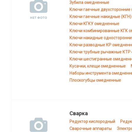
Зубила омедненные
Ключи гаечные двухсторонние
Ключи гаечные накидные (КГН
Ключи КГКУ омедненные
Ключи комбинированные КГК 
Ключи накидные односторонни
Ключи разводные КР омеднен
Ключи трубные рычажные КТР
Ключи шестигранные омеднен
Кусачки, клещи омедненные
Наборы инструмента омеднен
Плоскогубцы омедненные
Сварка
Редуктор кислородный
Редук
Сварочные аппараты
Электр