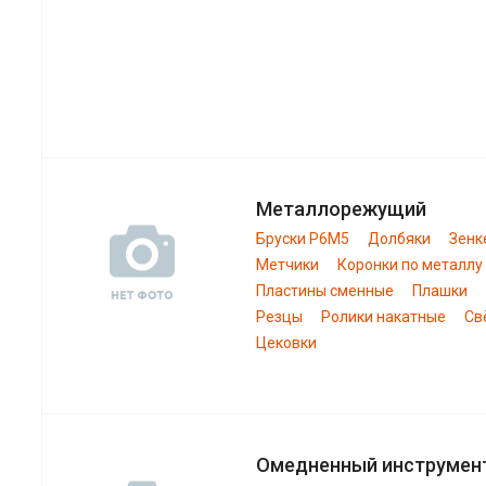
Металлорежущий
Бруски Р6М5
Долбяки
Зенк
Метчики
Коронки по металлу
Пластины сменные
Плашки
Резцы
Ролики накатные
Св
Цековки
Омедненный инструмен