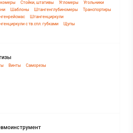
нкомеры
Стойки, штативы
Угломеры
Угольники
вни
Шаблоны
Штангенглубиномеры
Транспортиры
нгенрейсмас
Штангенциркули
генциркули с тв.спл. губками
Щупы
тизы
ты
Винты
Саморезы
евмоинструмент