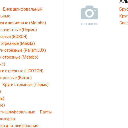
Ал
Диск шлифовальный
Бру
льные
Кру
руги зачистные (Metabo)
Све
 зачистные (Пермь)
езные (BOSCH)
 отрезные (Makita)
ги отрезные (Paliart LUX)
и отрезные (Metabo)
ые)
ги отрезные (LIGOTON)
отрезные (Вихрь)
Круги отрезные (Пермь)
)
мь)
ые)
уги шлифовальные
Пасты
шкурка
рка для шлифования