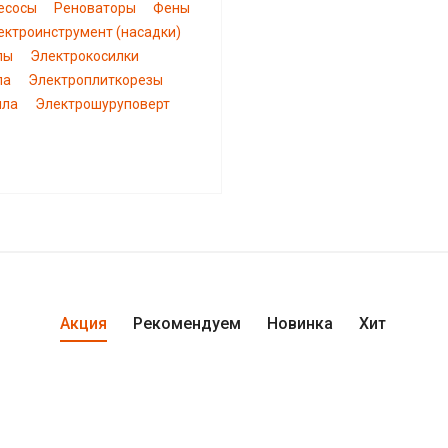
есосы
Реноваторы
Фены
ектроинструмент (насадки)
пы
Электрокосилки
ла
Электроплиткорезы
ила
Электрошуруповерт
Акция
Рекомендуем
Новинка
Хит