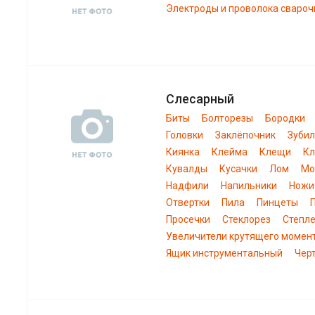
Электроды и проволока свароч
Слесарный
Биты
Болторезы
Бородки
Головки
Заклёпочник
Зуби
Киянка
Клейма
Клещи
К
Кувалды
Кусачки
Лом
Мо
Надфили
Напильники
Ножи
Отвертки
Пила
Пинцеты
Просечки
Стеклорез
Степл
Увеличители крутящего момен
Ящик инструментальный
Чер