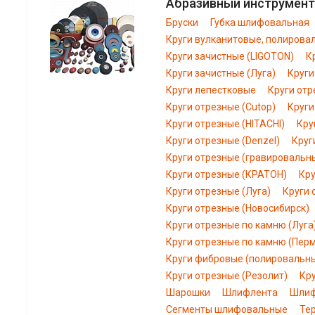
Абразивный инструмент
Бруски
Губка шлифовальная
Круги вулканитовые, полирова
Круги зачистные (LIGOTON)
К
Круги зачистные (Луга)
Круги
Круги лепестковые
Круги отр
Круги отрезные (Cutop)
Круги
Круги отрезные (HITACHI)
Кру
Круги отрезные (Denzel)
Круг
Круги отрезные (гравировальн
Круги отрезные (КРАТОН)
Кру
Круги отрезные (Луга)
Круги 
Круги отрезные (Новосибирск)
Круги отрезные по камню (Луга
Круги отрезные по камню (Пер
Круги фибровые (полировальн
Круги отрезные (Резолит)
Кр
Шарошки
Шлифлента
Шлиф
Сегменты шлифовальные
Те