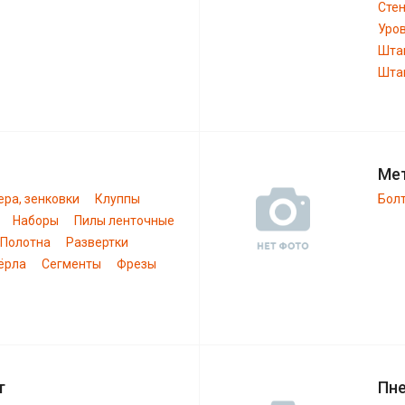
Сте
Уро
Шта
Штан
Ме
ера, зенковки
Клуппы
Бол
Наборы
Пилы ленточные
Полотна
Развертки
ёрла
Сегменты
Фрезы
т
Пн