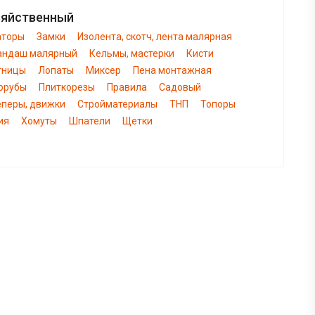
зяйственный
аторы
Замки
Изолента, скотч, лента малярная
андаш малярный
Кельмы, мастерки
Кисти
тницы
Лопаты
Миксер
Пена монтажная
орубы
Плиткорезы
Правила
Садовый
еперы, движки
Стройматериалы
ТНП
Топоры
ия
Хомуты
Шпатели
Щетки