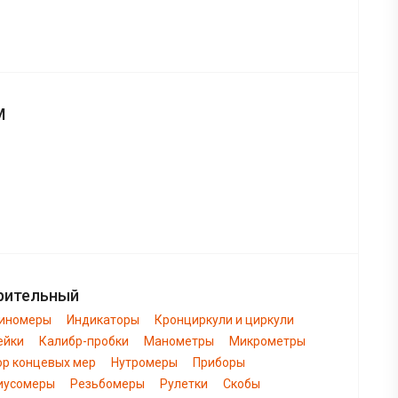
М
рительный
биномеры
Индикаторы
Кронциркули и циркули
ейки
Калибр-пробки
Манометры
Микрометры
ор концевых мер
Нутромеры
Приборы
иусомеры
Резьбомеры
Рулетки
Скобы