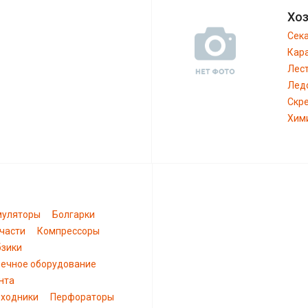
Хо
Сек
Кар
Лес
Лед
Скр
Хим
муляторы
Болгарки
части
Компрессоры
зики
ечное оборудование
нта
ходники
Перфораторы