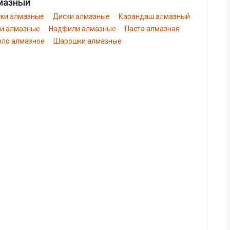
мазный
ски алмазные
Диски алмазные
Карандаш алмазный
ги алмазные
Надфили алмазные
Паста алмазная
рло алмазное
Шарошки алмазные