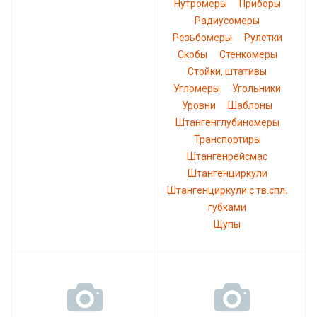
Нутромеры
Приборы
Радиусомеры
Резьбомеры
Рулетки
Скобы
Стенкомеры
Стойки, штативы
Угломеры
Угольники
Уровни
Шаблоны
Штангенглубиномеры
Транспортиры
Штангенрейсмас
Штангенциркули
Штангенциркули с тв.спл.
губками
Щупы