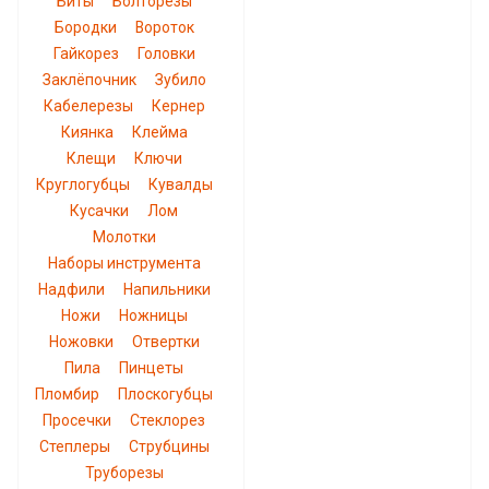
Биты
Болторезы
Бородки
Вороток
Гайкорез
Головки
Заклёпочник
Зубило
Кабелерезы
Кернер
Киянка
Клейма
Клещи
Ключи
Круглогубцы
Кувалды
Кусачки
Лом
Молотки
Наборы инструмента
Надфили
Напильники
Ножи
Ножницы
Ножовки
Отвертки
Пила
Пинцеты
Пломбир
Плоскогубцы
Просечки
Стеклорез
Степлеры
Струбцины
Труборезы