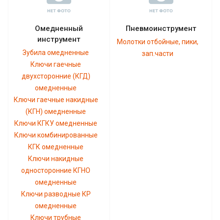
Омедненный
Пневмоинструмент
инструмент
Молотки отбойные, пики,
Зубила омедненные
зап.части
Ключи гаечные
двухсторонние (КГД)
омедненные
Ключи гаечные накидные
(КГН) омедненные
Ключи КГКУ омедненные
Ключи комбинированные
КГК омедненные
Ключи накидные
односторонние КГНО
омедненные
Ключи разводные КР
омедненные
Ключи трубные