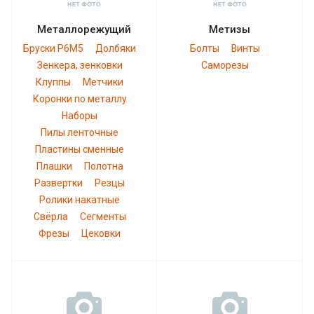
Металлорежущий
Метизы
Бруски Р6М5
Долбяки
Болты
Винты
Зенкера, зенковки
Саморезы
Клуппы
Метчики
Коронки по металлу
Наборы
Пилы ленточные
Пластины сменные
Плашки
Полотна
Развертки
Резцы
Ролики накатные
Свёрла
Сегменты
Фрезы
Цековки