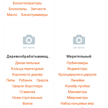
Бензогенераторы
Бензопилы
Запчасти
Масло
Бензотриммеры
Деревообрабатывающий
Мерительный
Диски пильные
Глубиномеры
Кольца переходные
Индикаторы
Коронка по дереву
Кронциркули и циркули
Пилы
Рубанок
Сверла
Линейки
Сверло Форстнера
Калибр-пробки
Стамеска
Манометры
Ножи строгальные
Микрометры
Фреза
Набор концевых мер