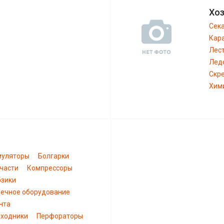
Хо
Сек
Кар
Лес
Лед
Скр
Хим
муляторы
Болгарки
части
Компрессоры
зики
ечное оборудование
нта
ходники
Перфораторы