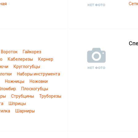
ная
Сетк
Сп
Вороток
Гайкорез
ло
Кабелерезы
Кернер
лючи
Круглогубцы
лотки
Наборы инструмента
Ножницы
Ножовки
Пломбир
Плоскогубцы
еры
Струбцины
Труборезы
та
Шприцы
тилка
Шарниры