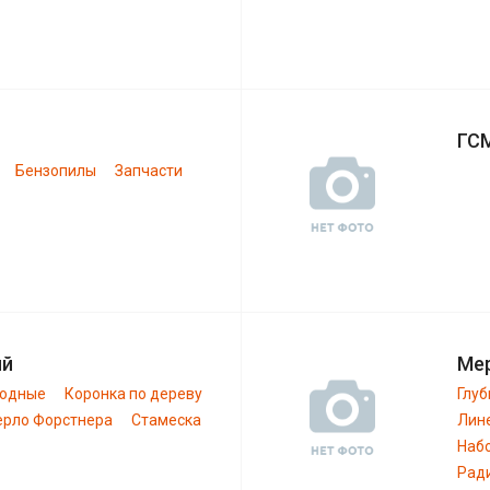
ГС
Бензопилы
Запчасти
ий
Ме
ходные
Коронка по дереву
Глу
ерло Форстнера
Стамеска
Лин
Наб
Рад