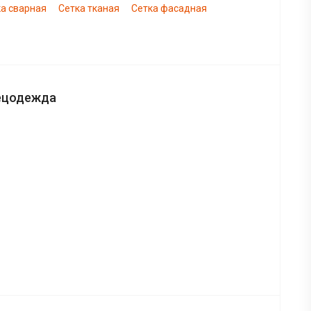
а сварная
Сетка тканая
Сетка фасадная
ецодежда