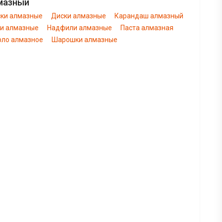
мазный
ски алмазные
Диски алмазные
Карандаш алмазный
ги алмазные
Надфили алмазные
Паста алмазная
рло алмазное
Шарошки алмазные