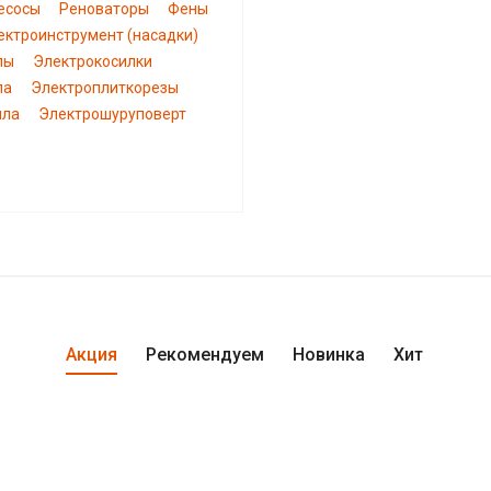
есосы
Реноваторы
Фены
ектроинструмент (насадки)
пы
Электрокосилки
ла
Электроплиткорезы
ила
Электрошуруповерт
Акция
Рекомендуем
Новинка
Хит