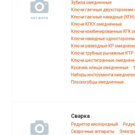
Зубила омедненные
Ключи гаечные двухсторонние
Ключи гаечные накидные (КГН
Ключи КГКУ омедненные
Ключи комбинированные КГК 
Ключи накидные односторонни
Ключи разводные КР омеднен
Ключи трубные рычажные КТР
Ключи шестигранные омеднен
Кусачки, клещи омедненные
Наборы инструмента омеднен
Плоскогубцы омедненные
Сварка
Редуктор кислородный
Редук
Сварочные аппараты
Электр