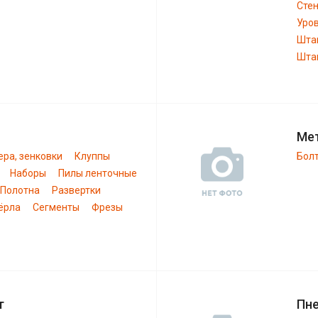
Сте
Уро
Шта
Штан
Ме
ера, зенковки
Клуппы
Бол
Наборы
Пилы ленточные
Полотна
Развертки
ёрла
Сегменты
Фрезы
т
Пн