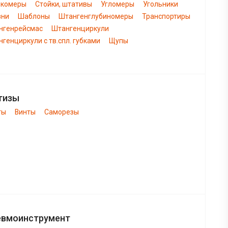
нкомеры
Стойки, штативы
Угломеры
Угольники
вни
Шаблоны
Штангенглубиномеры
Транспортиры
нгенрейсмас
Штангенциркули
генциркули с тв.спл. губками
Щупы
тизы
ты
Винты
Саморезы
евмоинструмент