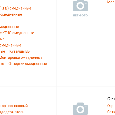
Моло
 (КГД) омедненные
) омедненные
омедненные
е КГНО омедненные
ные
 омедненные
ные
Кувалды ВБ
Монтировки омедненные
ные
Отвертки омедненные
Сет
тор пропановый
Огра
ододержатель
Сетк