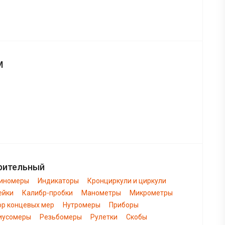
М
рительный
биномеры
Индикаторы
Кронциркули и циркули
ейки
Калибр-пробки
Манометры
Микрометры
ор концевых мер
Нутромеры
Приборы
иусомеры
Резьбомеры
Рулетки
Скобы