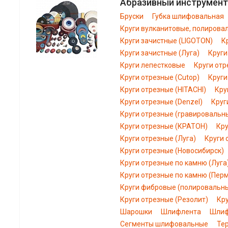
Абразивный инструмент
Бруски
Губка шлифовальная
Круги вулканитовые, полирова
Круги зачистные (LIGOTON)
К
Круги зачистные (Луга)
Круги
Круги лепестковые
Круги отр
Круги отрезные (Cutop)
Круги
Круги отрезные (HITACHI)
Кру
Круги отрезные (Denzel)
Круг
Круги отрезные (гравировальн
Круги отрезные (КРАТОН)
Кру
Круги отрезные (Луга)
Круги 
Круги отрезные (Новосибирск)
Круги отрезные по камню (Луга
Круги отрезные по камню (Пер
Круги фибровые (полировальн
Круги отрезные (Резолит)
Кр
Шарошки
Шлифлента
Шлиф
Сегменты шлифовальные
Те