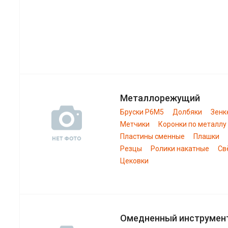
Металлорежущий
Бруски Р6М5
Долбяки
Зенк
Метчики
Коронки по металлу
Пластины сменные
Плашки
Резцы
Ролики накатные
Св
Цековки
Омедненный инструмен