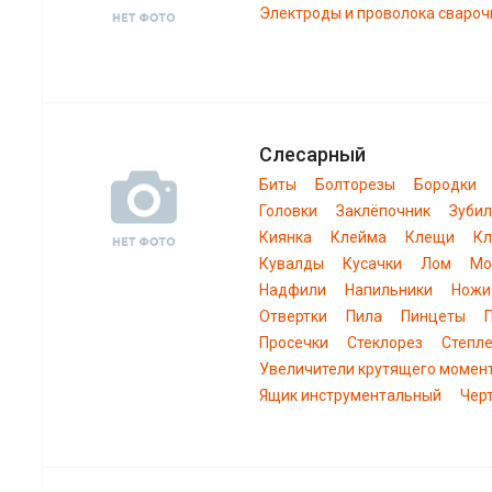
Электроды и проволока свароч
Слесарный
Биты
Болторезы
Бородки
Головки
Заклёпочник
Зуби
Киянка
Клейма
Клещи
К
Кувалды
Кусачки
Лом
Мо
Надфили
Напильники
Ножи
Отвертки
Пила
Пинцеты
Просечки
Стеклорез
Степл
Увеличители крутящего момен
Ящик инструментальный
Чер