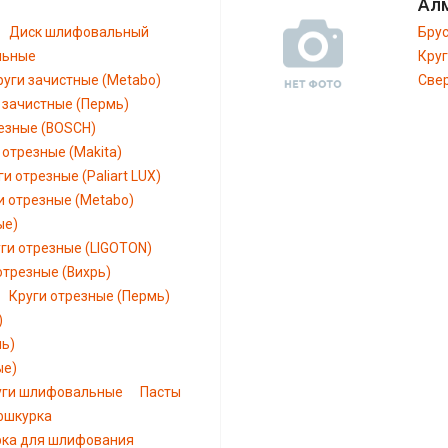
Ал
Диск шлифовальный
Бру
льные
Кру
руги зачистные (Metabo)
Све
 зачистные (Пермь)
езные (BOSCH)
 отрезные (Makita)
ги отрезные (Paliart LUX)
и отрезные (Metabo)
ые)
ги отрезные (LIGOTON)
отрезные (Вихрь)
Круги отрезные (Пермь)
)
мь)
ые)
уги шлифовальные
Пасты
шкурка
рка для шлифования