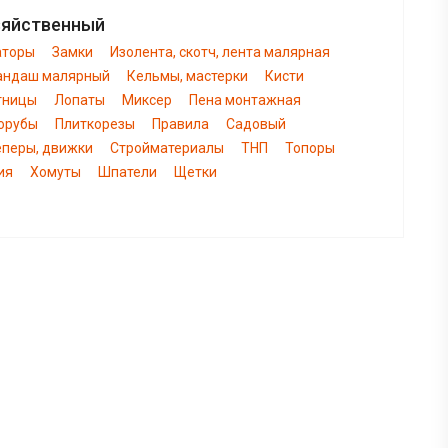
зяйственный
аторы
Замки
Изолента, скотч, лента малярная
андаш малярный
Кельмы, мастерки
Кисти
тницы
Лопаты
Миксер
Пена монтажная
орубы
Плиткорезы
Правила
Садовый
еперы, движки
Стройматериалы
ТНП
Топоры
ия
Хомуты
Шпатели
Щетки