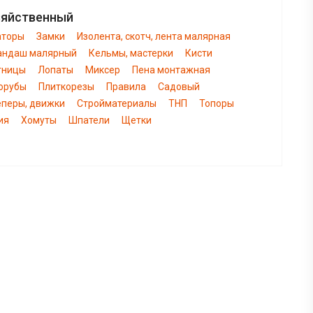
зяйственный
аторы
Замки
Изолента, скотч, лента малярная
андаш малярный
Кельмы, мастерки
Кисти
тницы
Лопаты
Миксер
Пена монтажная
орубы
Плиткорезы
Правила
Садовый
еперы, движки
Стройматериалы
ТНП
Топоры
ия
Хомуты
Шпатели
Щетки