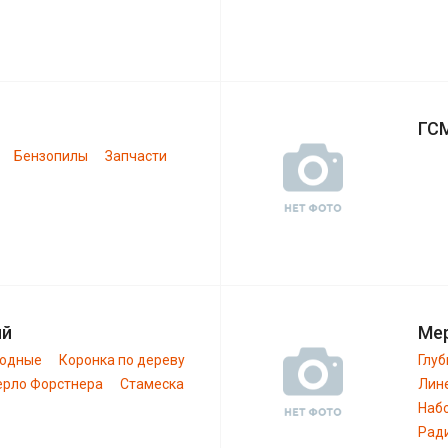
ГС
Бензопилы
Запчасти
ий
Ме
ходные
Коронка по дереву
Глу
ерло Форстнера
Стамеска
Лин
Наб
Рад