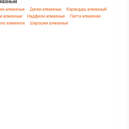
мазный
ски алмазные
Диски алмазные
Карандаш алмазный
ги алмазные
Надфили алмазные
Паста алмазная
рло алмазное
Шарошки алмазные