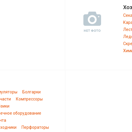
Хо
Сек
Кар
Лес
Лед
Скр
Хим
муляторы
Болгарки
части
Компрессоры
зики
ечное оборудование
нта
ходники
Перфораторы