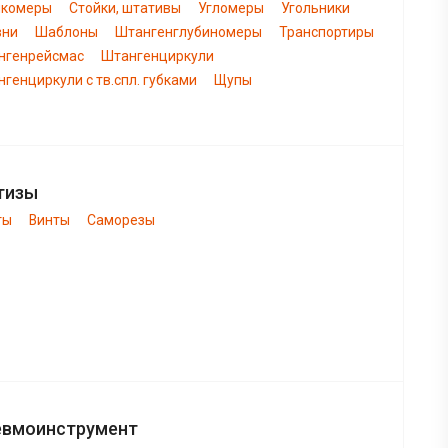
нкомеры
Стойки, штативы
Угломеры
Угольники
вни
Шаблоны
Штангенглубиномеры
Транспортиры
нгенрейсмас
Штангенциркули
генциркули с тв.спл. губками
Щупы
тизы
ты
Винты
Саморезы
евмоинструмент