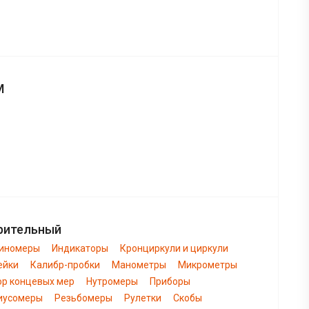
М
рительный
биномеры
Индикаторы
Кронциркули и циркули
ейки
Калибр-пробки
Манометры
Микрометры
ор концевых мер
Нутромеры
Приборы
иусомеры
Резьбомеры
Рулетки
Скобы