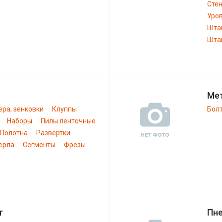
Сте
Уро
Шта
Штан
Ме
ера, зенковки
Клуппы
Бол
Наборы
Пилы ленточные
Полотна
Развертки
ёрла
Сегменты
Фрезы
т
Пн