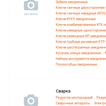
Зубила омедненные
Ключи гаечные двухсторонние
Ключи гаечные накидные (КГН
Ключи КГКУ омедненные
Ключи комбинированные КГК 
Ключи накидные односторонни
Ключи разводные КР омеднен
Ключи трубные рычажные КТР
Ключи шестигранные омеднен
Кусачки, клещи омедненные
Наборы инструмента омеднен
Плоскогубцы омедненные
Сварка
Редуктор кислородный
Редук
Сварочные аппараты
Электр