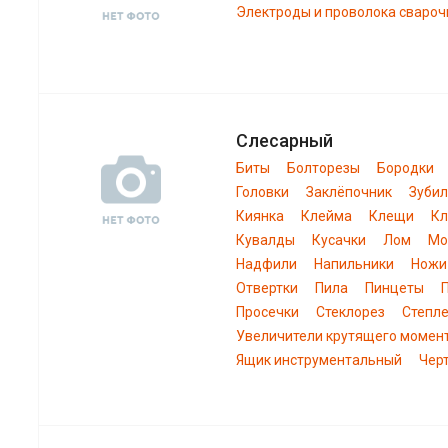
Электроды и проволока свароч
Слесарный
Биты
Болторезы
Бородки
Головки
Заклёпочник
Зуби
Киянка
Клейма
Клещи
К
Кувалды
Кусачки
Лом
Мо
Надфили
Напильники
Ножи
Отвертки
Пила
Пинцеты
Просечки
Стеклорез
Степл
Увеличители крутящего момен
Ящик инструментальный
Чер