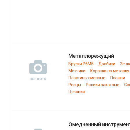
Металлорежущий
Бруски Р6М5
Долбяки
Зенк
Метчики
Коронки по металлу
Пластины сменные
Плашки
Резцы
Ролики накатные
Св
Цековки
Омедненный инструмен