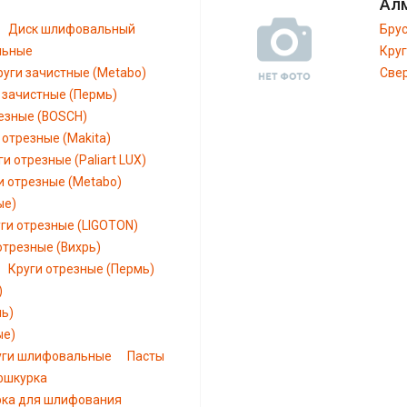
Ал
Диск шлифовальный
Бру
льные
Кру
руги зачистные (Metabo)
Све
 зачистные (Пермь)
езные (BOSCH)
 отрезные (Makita)
ги отрезные (Paliart LUX)
и отрезные (Metabo)
ые)
ги отрезные (LIGOTON)
отрезные (Вихрь)
Круги отрезные (Пермь)
)
мь)
ые)
уги шлифовальные
Пасты
шкурка
рка для шлифования