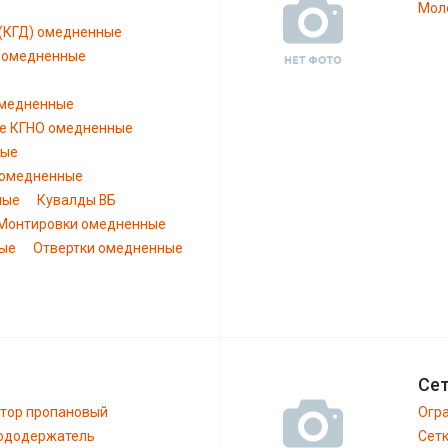
Моло
 (КГД) омедненные
) омедненные
омедненные
е КГНО омедненные
ные
 омедненные
ные
Кувалды ВБ
Монтировки омедненные
ные
Отвертки омедненные
Сет
тор пропановый
Огра
ододержатель
Сетк