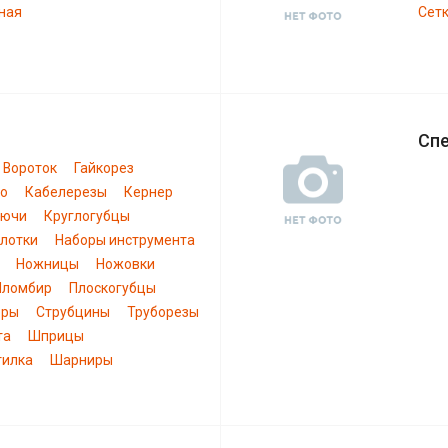
ная
Сетк
Сп
Вороток
Гайкорез
ло
Кабелерезы
Кернер
лючи
Круглогубцы
лотки
Наборы инструмента
Ножницы
Ножовки
Пломбир
Плоскогубцы
еры
Струбцины
Труборезы
та
Шприцы
тилка
Шарниры