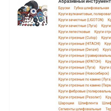
Абразивный инструмент
Бруски
Губка шлифовальная
Круги вулканитовые, полирова
Круги зачистные (LIGOTON)
К
Круги зачистные (Луга)
Круги
Круги лепестковые
Круги отр
Круги отрезные (Cutop)
Круги
Круги отрезные (HITACHI)
Кру
Круги отрезные (Denzel)
Круг
Круги отрезные (гравировальн
Круги отрезные (КРАТОН)
Кру
Круги отрезные (Луга)
Круги 
Круги отрезные (Новосибирск)
Круги отрезные по камню (Луга
Круги отрезные по камню (Пер
Круги фибровые (полировальн
Круги отрезные (Резолит)
Кр
Шарошки
Шлифлента
Шлиф
Сегменты шлифовальные
Те