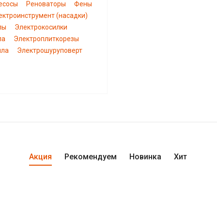
есосы
Реноваторы
Фены
ектроинструмент (насадки)
пы
Электрокосилки
ла
Электроплиткорезы
ила
Электрошуруповерт
Акция
Рекомендуем
Новинка
Хит