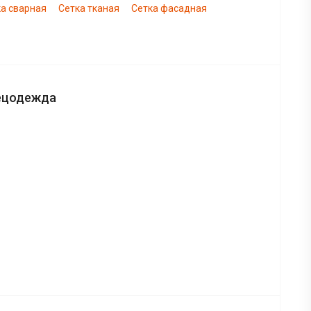
а сварная
Сетка тканая
Сетка фасадная
ецодежда