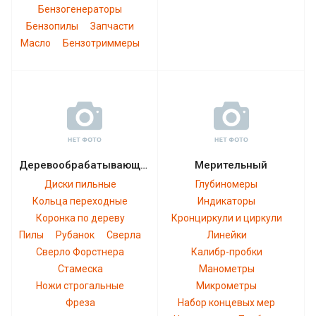
Бензогенераторы
Бензопилы
Запчасти
Масло
Бензотриммеры
Деревообрабатывающий
Мерительный
Диски пильные
Глубиномеры
Кольца переходные
Индикаторы
Коронка по дереву
Кронциркули и циркули
Пилы
Рубанок
Сверла
Линейки
Сверло Форстнера
Калибр-пробки
Стамеска
Манометры
Ножи строгальные
Микрометры
Фреза
Набор концевых мер