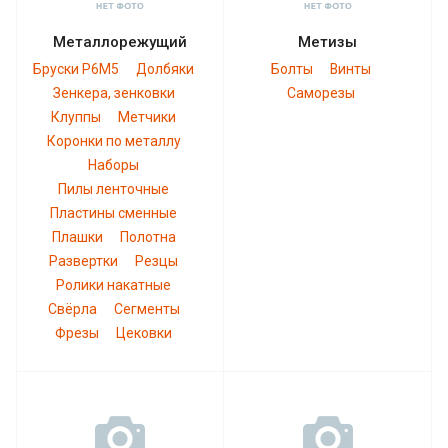
Металлорежущий
Метизы
Бруски Р6М5
Долбяки
Болты
Винты
Зенкера, зенковки
Саморезы
Клуппы
Метчики
Коронки по металлу
Наборы
Пилы ленточные
Пластины сменные
Плашки
Полотна
Развертки
Резцы
Ролики накатные
Свёрла
Сегменты
Фрезы
Цековки