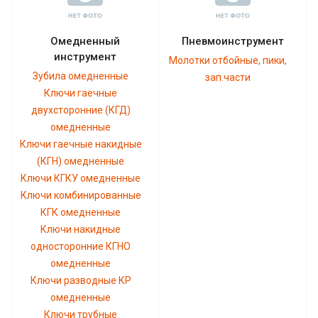
Омедненный
Пневмоинструмент
инструмент
Молотки отбойные, пики,
Зубила омедненные
зап.части
Ключи гаечные
двухсторонние (КГД)
омедненные
Ключи гаечные накидные
(КГН) омедненные
Ключи КГКУ омедненные
Ключи комбинированные
КГК омедненные
Ключи накидные
односторонние КГНО
омедненные
Ключи разводные КР
омедненные
Ключи трубные