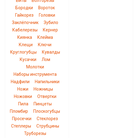
Биты
Болторезы
Бородки
Вороток
Гайкорез
Головки
Заклёпочник
Зубило
Кабелерезы
Кернер
Киянка
Клейма
Клещи
Ключи
Круглогубцы
Кувалды
Кусачки
Лом
Молотки
Наборы инструмента
Надфили
Напильники
Ножи
Ножницы
Ножовки
Отвертки
Пила
Пинцеты
Пломбир
Плоскогубцы
Просечки
Стеклорез
Степлеры
Струбцины
Труборезы