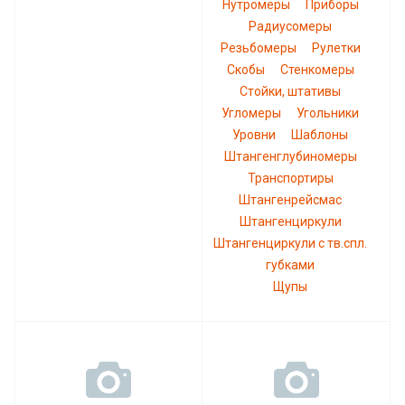
Нутромеры
Приборы
Радиусомеры
Резьбомеры
Рулетки
Скобы
Стенкомеры
Стойки, штативы
Угломеры
Угольники
Уровни
Шаблоны
Штангенглубиномеры
Транспортиры
Штангенрейсмас
Штангенциркули
Штангенциркули с тв.спл.
губками
Щупы