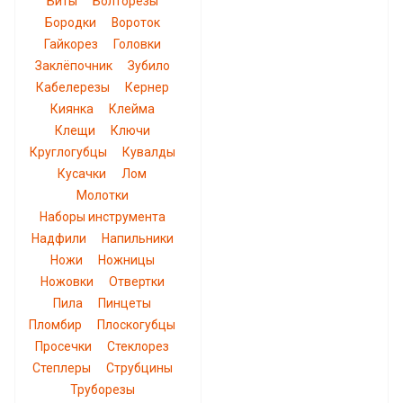
Биты
Болторезы
Бородки
Вороток
Гайкорез
Головки
Заклёпочник
Зубило
Кабелерезы
Кернер
Киянка
Клейма
Клещи
Ключи
Круглогубцы
Кувалды
Кусачки
Лом
Молотки
Наборы инструмента
Надфили
Напильники
Ножи
Ножницы
Ножовки
Отвертки
Пила
Пинцеты
Пломбир
Плоскогубцы
Просечки
Стеклорез
Степлеры
Струбцины
Труборезы