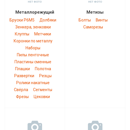
Металлорежущий
Метизы
Бруски Р6М5
Долбяки
Болты
Винты
Зенкера, зенковки
Саморезы
Клуппы
Метчики
Коронки по металлу
Наборы
Пилы ленточные
Пластины сменные
Плашки
Полотна
Развертки
Резцы
Ролики накатные
Свёрла
Сегменты
Фрезы
Цековки