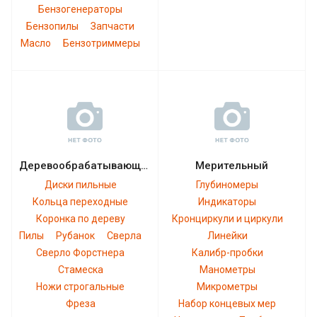
Бензогенераторы
Бензопилы
Запчасти
Масло
Бензотриммеры
Деревообрабатывающий
Мерительный
Диски пильные
Глубиномеры
Кольца переходные
Индикаторы
Коронка по дереву
Кронциркули и циркули
Пилы
Рубанок
Сверла
Линейки
Сверло Форстнера
Калибр-пробки
Стамеска
Манометры
Ножи строгальные
Микрометры
Фреза
Набор концевых мер