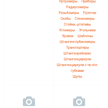
Нутромеры
Приборы
Радиусомеры
Резьбомеры
Рулетки
Скобы
Стенкомеры
Стойки, штативы
Угломеры
Угольники
Уровни
Шаблоны
Штангенглубиномеры
Транспортиры
Штангенрейсмас
Штангенциркули
Штангенциркули с тв.спл.
губками
Щупы