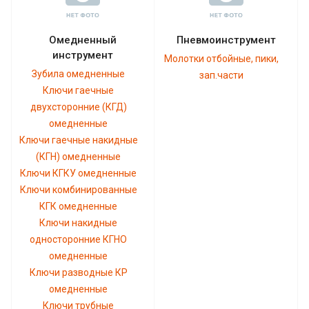
Омедненный
Пневмоинструмент
инструмент
Молотки отбойные, пики,
Зубила омедненные
зап.части
Ключи гаечные
двухсторонние (КГД)
омедненные
Ключи гаечные накидные
(КГН) омедненные
Ключи КГКУ омедненные
Ключи комбинированные
КГК омедненные
Ключи накидные
односторонние КГНО
омедненные
Ключи разводные КР
омедненные
Ключи трубные