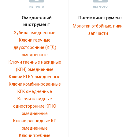
Омедненный
Пневмоинструмент
инструмент
Молотки отбойные, пики,
Зубила омедненные
зап.части
Ключи гаечные
двухсторонние (КГД)
омедненные
Ключи гаечные накидные
(КГН) омедненные
Ключи КГКУ омедненные
Ключи комбинированные
КГК омедненные
Ключи накидные
односторонние КГНО
омедненные
Ключи разводные КР
омедненные
Ключи трубные