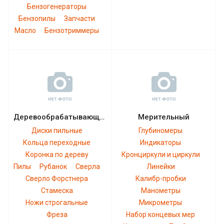
Бензогенераторы
Бензопилы
Запчасти
Масло
Бензотриммеры
Деревообрабатывающий
Мерительный
Диски пильные
Глубиномеры
Кольца переходные
Индикаторы
Коронка по дереву
Кронциркули и циркули
Пилы
Рубанок
Сверла
Линейки
Сверло Форстнера
Калибр-пробки
Стамеска
Манометры
Ножи строгальные
Микрометры
Фреза
Набор концевых мер