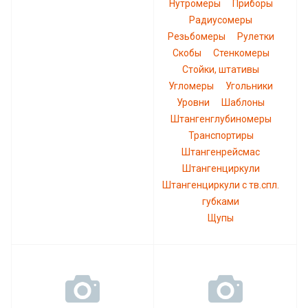
Нутромеры
Приборы
Радиусомеры
Резьбомеры
Рулетки
Скобы
Стенкомеры
Стойки, штативы
Угломеры
Угольники
Уровни
Шаблоны
Штангенглубиномеры
Транспортиры
Штангенрейсмас
Штангенциркули
Штангенциркули с тв.спл.
губками
Щупы