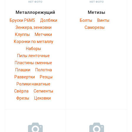
Металлорежущий
Метизы
Бруски Р6М5
Долбяки
Болты
Винты
Зенкера, зенковки
Саморезы
Клуппы
Метчики
Коронки по металлу
Наборы
Пилы ленточные
Пластины сменные
Плашки
Полотна
Развертки
Резцы
Ролики накатные
Свёрла
Сегменты
Фрезы
Цековки