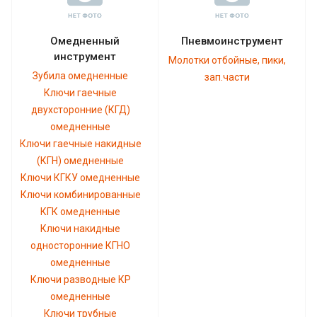
Омедненный
Пневмоинструмент
инструмент
Молотки отбойные, пики,
Зубила омедненные
зап.части
Ключи гаечные
двухсторонние (КГД)
омедненные
Ключи гаечные накидные
(КГН) омедненные
Ключи КГКУ омедненные
Ключи комбинированные
КГК омедненные
Ключи накидные
односторонние КГНО
омедненные
Ключи разводные КР
омедненные
Ключи трубные