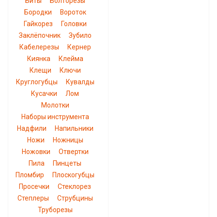
Биты
Болторезы
Бородки
Вороток
Гайкорез
Головки
Заклёпочник
Зубило
Кабелерезы
Кернер
Киянка
Клейма
Клещи
Ключи
Круглогубцы
Кувалды
Кусачки
Лом
Молотки
Наборы инструмента
Надфили
Напильники
Ножи
Ножницы
Ножовки
Отвертки
Пила
Пинцеты
Пломбир
Плоскогубцы
Просечки
Стеклорез
Степлеры
Струбцины
Труборезы