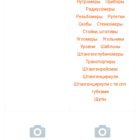
Нутромеры
Приборы
Радиусомеры
Резьбомеры
Рулетки
Скобы
Стенкомеры
Стойки, штативы
Угломеры
Угольники
Уровни
Шаблоны
Штангенглубиномеры
Транспортиры
Штангенрейсмас
Штангенциркули
Штангенциркули с тв.спл.
губками
Щупы