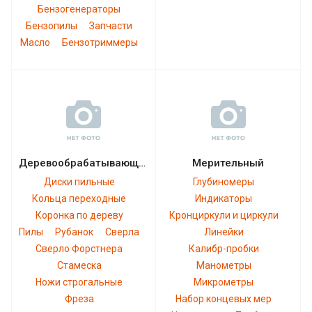
Бензогенераторы
Бензопилы
Запчасти
Масло
Бензотриммеры
Деревообрабатывающий
Мерительный
Диски пильные
Глубиномеры
Кольца переходные
Индикаторы
Коронка по дереву
Кронциркули и циркули
Пилы
Рубанок
Сверла
Линейки
Сверло Форстнера
Калибр-пробки
Стамеска
Манометры
Ножи строгальные
Микрометры
Фреза
Набор концевых мер