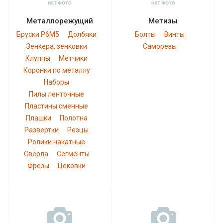
Металлорежущий
Метизы
Бруски Р6М5
Долбяки
Болты
Винты
Зенкера, зенковки
Саморезы
Клуппы
Метчики
Коронки по металлу
Наборы
Пилы ленточные
Пластины сменные
Плашки
Полотна
Развертки
Резцы
Ролики накатные
Свёрла
Сегменты
Фрезы
Цековки