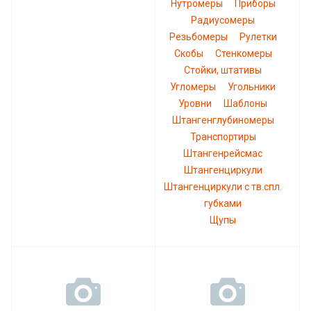
Нутромеры
Приборы
Радиусомеры
Резьбомеры
Рулетки
Скобы
Стенкомеры
Стойки, штативы
Угломеры
Угольники
Уровни
Шаблоны
Штангенглубиномеры
Транспортиры
Штангенрейсмас
Штангенциркули
Штангенциркули с тв.спл.
губками
Щупы