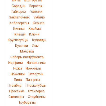
Биты
Болторезы
Бородки
Вороток
Гайкорез
Головки
Заклёпочник
Зубило
Кабелерезы
Кернер
Киянка
Клейма
Клещи
Ключи
Круглогубцы
Кувалды
Кусачки
Лом
Молотки
Наборы инструмента
Надфили
Напильники
Ножи
Ножницы
Ножовки
Отвертки
Пила
Пинцеты
Пломбир
Плоскогубцы
Просечки
Стеклорез
Степлеры
Струбцины
Труборезы