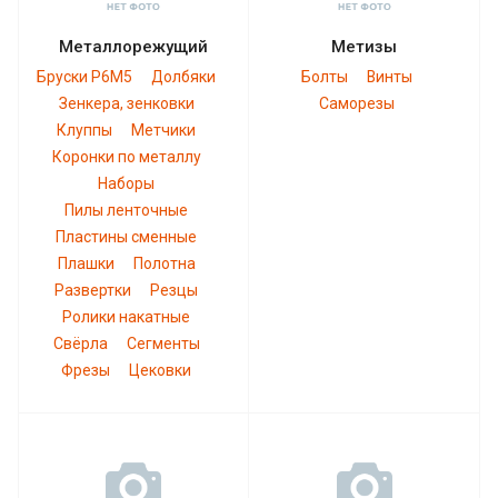
Металлорежущий
Метизы
Бруски Р6М5
Долбяки
Болты
Винты
Зенкера, зенковки
Саморезы
Клуппы
Метчики
Коронки по металлу
Наборы
Пилы ленточные
Пластины сменные
Плашки
Полотна
Развертки
Резцы
Ролики накатные
Свёрла
Сегменты
Фрезы
Цековки