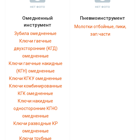
Омедненный
Пневмоинструмент
инструмент
Молотки отбойные, пики,
Зубила омедненные
зап.части
Ключи гаечные
двухсторонние (КГД)
омедненные
Ключи гаечные накидные
(КГН) омедненные
Ключи КГКУ омедненные
Ключи комбинированные
КГК омедненные
Ключи накидные
односторонние КГНО
омедненные
Ключи разводные КР
омедненные
Ключи трубные