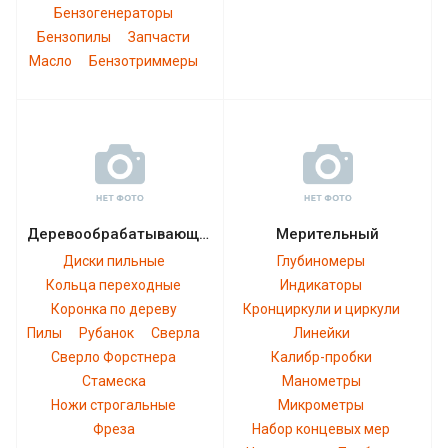
Бензогенераторы
Бензопилы
Запчасти
Масло
Бензотриммеры
Деревообрабатывающий
Мерительный
Диски пильные
Глубиномеры
Кольца переходные
Индикаторы
Коронка по дереву
Кронциркули и циркули
Пилы
Рубанок
Сверла
Линейки
Сверло Форстнера
Калибр-пробки
Стамеска
Манометры
Ножи строгальные
Микрометры
Фреза
Набор концевых мер