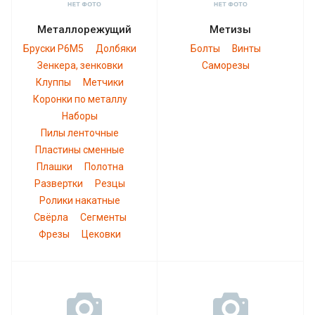
Металлорежущий
Метизы
Бруски Р6М5
Долбяки
Болты
Винты
Зенкера, зенковки
Саморезы
Клуппы
Метчики
Коронки по металлу
Наборы
Пилы ленточные
Пластины сменные
Плашки
Полотна
Развертки
Резцы
Ролики накатные
Свёрла
Сегменты
Фрезы
Цековки