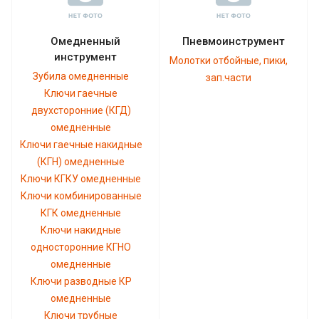
Омедненный
Пневмоинструмент
инструмент
Молотки отбойные, пики,
Зубила омедненные
зап.части
Ключи гаечные
двухсторонние (КГД)
омедненные
Ключи гаечные накидные
(КГН) омедненные
Ключи КГКУ омедненные
Ключи комбинированные
КГК омедненные
Ключи накидные
односторонние КГНО
омедненные
Ключи разводные КР
омедненные
Ключи трубные