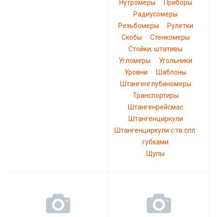
Нутромеры
Приборы
Радиусомеры
Резьбомеры
Рулетки
Скобы
Стенкомеры
Стойки, штативы
Угломеры
Угольники
Уровни
Шаблоны
Штангенглубиномеры
Транспортиры
Штангенрейсмас
Штангенциркули
Штангенциркули с тв.спл.
губками
Щупы