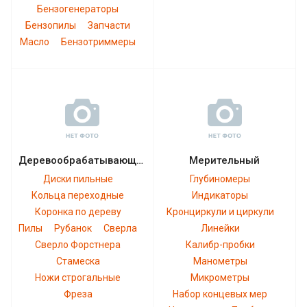
Бензогенераторы
Бензопилы
Запчасти
Масло
Бензотриммеры
Деревообрабатывающий
Мерительный
Диски пильные
Глубиномеры
Кольца переходные
Индикаторы
Коронка по дереву
Кронциркули и циркули
Пилы
Рубанок
Сверла
Линейки
Сверло Форстнера
Калибр-пробки
Стамеска
Манометры
Ножи строгальные
Микрометры
Фреза
Набор концевых мер