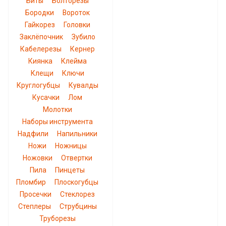
Биты
Болторезы
Бородки
Вороток
Гайкорез
Головки
Заклёпочник
Зубило
Кабелерезы
Кернер
Киянка
Клейма
Клещи
Ключи
Круглогубцы
Кувалды
Кусачки
Лом
Молотки
Наборы инструмента
Надфили
Напильники
Ножи
Ножницы
Ножовки
Отвертки
Пила
Пинцеты
Пломбир
Плоскогубцы
Просечки
Стеклорез
Степлеры
Струбцины
Труборезы