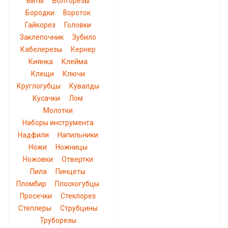
Биты
Болторезы
Бородки
Вороток
Гайкорез
Головки
Заклёпочник
Зубило
Кабелерезы
Кернер
Киянка
Клейма
Клещи
Ключи
Круглогубцы
Кувалды
Кусачки
Лом
Молотки
Наборы инструмента
Надфили
Напильники
Ножи
Ножницы
Ножовки
Отвертки
Пила
Пинцеты
Пломбир
Плоскогубцы
Просечки
Стеклорез
Степлеры
Струбцины
Труборезы