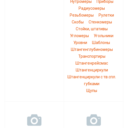
Нутромеры
Приборы
Радиусомеры
Резьбомеры
Рулетки
Скобы
Стенкомеры
Стойки, штативы
Угломеры
Угольники
Уровни
Шаблоны
Штангенглубиномеры
Транспортиры
Штангенрейсмас
Штангенциркули
Штангенциркули с тв.спл.
губками
Щупы