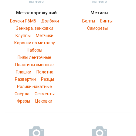
Металлорежущий
Метизы
Бруски Р6М5
Долбяки
Болты
Винты
Зенкера, зенковки
Саморезы
Клуппы
Метчики
Коронки по металлу
Наборы
Пилы ленточные
Пластины сменные
Плашки
Полотна
Развертки
Резцы
Ролики накатные
Свёрла
Сегменты
Фрезы
Цековки