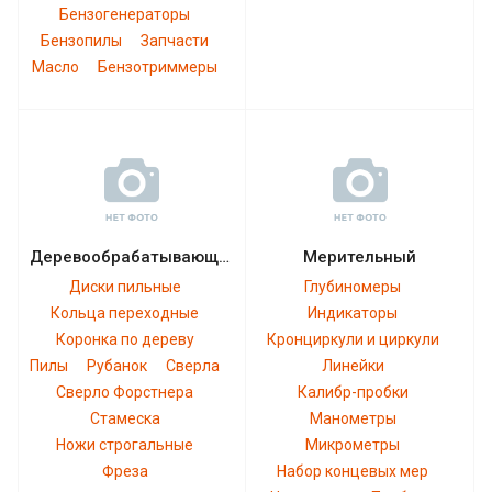
Бензогенераторы
Бензопилы
Запчасти
Масло
Бензотриммеры
Деревообрабатывающий
Мерительный
Диски пильные
Глубиномеры
Кольца переходные
Индикаторы
Коронка по дереву
Кронциркули и циркули
Пилы
Рубанок
Сверла
Линейки
Сверло Форстнера
Калибр-пробки
Стамеска
Манометры
Ножи строгальные
Микрометры
Фреза
Набор концевых мер