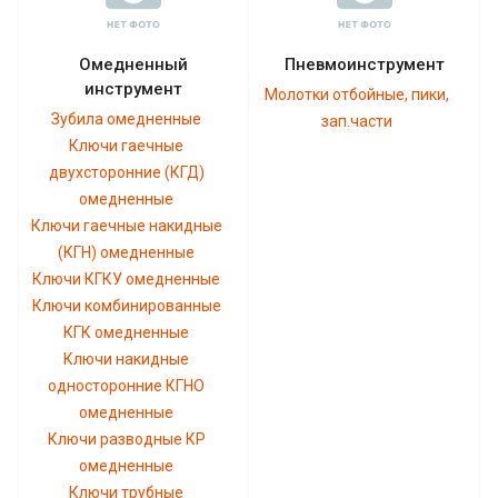
Омедненный
Пневмоинструмент
инструмент
Молотки отбойные, пики,
Зубила омедненные
зап.части
Ключи гаечные
двухсторонние (КГД)
омедненные
Ключи гаечные накидные
(КГН) омедненные
Ключи КГКУ омедненные
Ключи комбинированные
КГК омедненные
Ключи накидные
односторонние КГНО
омедненные
Ключи разводные КР
омедненные
Ключи трубные