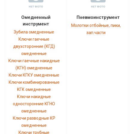
Омедненный
Пневмоинструмент
инструмент
Молотки отбойные, пики,
Зубила омедненные
зап.части
Ключи гаечные
двухсторонние (КГД)
омедненные
Ключи гаечные накидные
(КГН) омедненные
Ключи КГКУ омедненные
Ключи комбинированные
КГК омедненные
Ключи накидные
односторонние КГНО
омедненные
Ключи разводные КР
омедненные
Ключи трубные