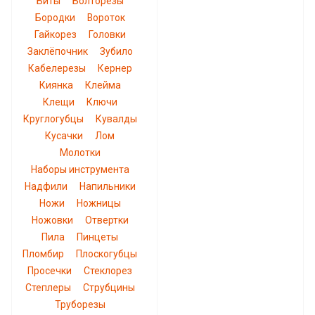
Биты
Болторезы
Бородки
Вороток
Гайкорез
Головки
Заклёпочник
Зубило
Кабелерезы
Кернер
Киянка
Клейма
Клещи
Ключи
Круглогубцы
Кувалды
Кусачки
Лом
Молотки
Наборы инструмента
Надфили
Напильники
Ножи
Ножницы
Ножовки
Отвертки
Пила
Пинцеты
Пломбир
Плоскогубцы
Просечки
Стеклорез
Степлеры
Струбцины
Труборезы