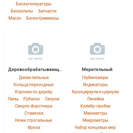
Бензогенераторы
Бензопилы
Запчасти
Масло
Бензотриммеры
Деревообрабатывающий
Мерительный
Диски пильные
Глубиномеры
Кольца переходные
Индикаторы
Коронка по дереву
Кронциркули и циркули
Пилы
Рубанок
Сверла
Линейки
Сверло Форстнера
Калибр-пробки
Стамеска
Манометры
Ножи строгальные
Микрометры
Фреза
Набор концевых мер