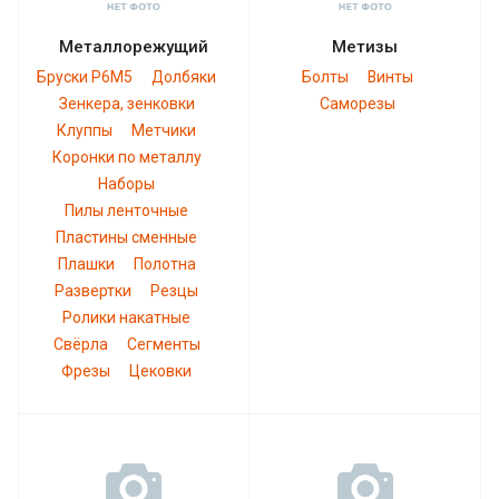
Металлорежущий
Метизы
Бруски Р6М5
Долбяки
Болты
Винты
Зенкера, зенковки
Саморезы
Клуппы
Метчики
Коронки по металлу
Наборы
Пилы ленточные
Пластины сменные
Плашки
Полотна
Развертки
Резцы
Ролики накатные
Свёрла
Сегменты
Фрезы
Цековки