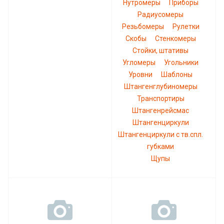
Нутромеры
Приборы
Радиусомеры
Резьбомеры
Рулетки
Скобы
Стенкомеры
Стойки, штативы
Угломеры
Угольники
Уровни
Шаблоны
Штангенглубиномеры
Транспортиры
Штангенрейсмас
Штангенциркули
Штангенциркули с тв.спл.
губками
Щупы