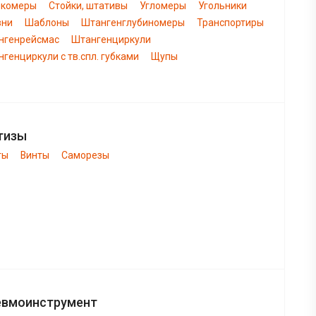
нкомеры
Стойки, штативы
Угломеры
Угольники
вни
Шаблоны
Штангенглубиномеры
Транспортиры
нгенрейсмас
Штангенциркули
генциркули с тв.спл. губками
Щупы
тизы
ты
Винты
Саморезы
евмоинструмент