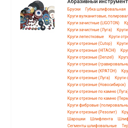
Абразивный инструмент
Бруски
Губка шлифовальная
Круги вулканитовые, полирова
Круги зачистные (LIGOTON)
К
Круги зачистные (Луга)
Круги
Круги лепестковые
Круги отр
Круги отрезные (Cutop)
Круги
Круги отрезные (HITACHI)
Кру
Круги отрезные (Denzel)
Круг
Круги отрезные (гравировальн
Круги отрезные (КРАТОН)
Кру
Круги отрезные (Луга)
Круги 
Круги отрезные (Новосибирск)
Круги отрезные по камню (Луга
Круги отрезные по камню (Пер
Круги фибровые (полировальн
Круги отрезные (Резолит)
Кр
Шарошки
Шлифлента
Шлиф
Сегменты шлифовальные
Те