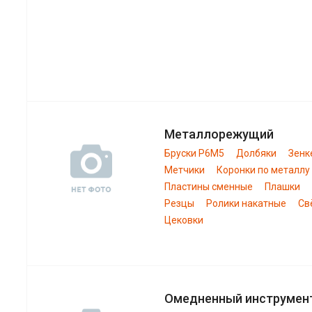
Металлорежущий
Бруски Р6М5
Долбяки
Зенк
Метчики
Коронки по металлу
Пластины сменные
Плашки
Резцы
Ролики накатные
Св
Цековки
Омедненный инструмен