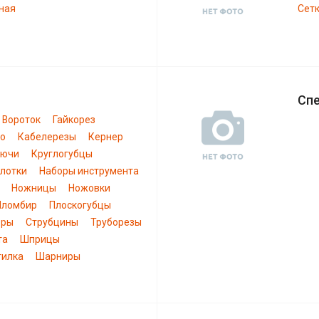
ная
Сетк
Сп
Вороток
Гайкорез
ло
Кабелерезы
Кернер
лючи
Круглогубцы
лотки
Наборы инструмента
Ножницы
Ножовки
Пломбир
Плоскогубцы
еры
Струбцины
Труборезы
та
Шприцы
тилка
Шарниры