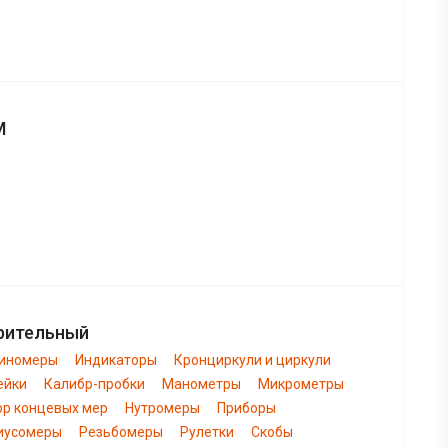
М
рительный
биномеры
Индикаторы
Кронциркули и циркули
ейки
Калибр-пробки
Манометры
Микрометры
ор концевых мер
Нутромеры
Приборы
иусомеры
Резьбомеры
Рулетки
Скобы