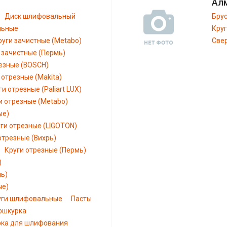
Ал
Диск шлифовальный
Бру
льные
Кру
руги зачистные (Metabo)
Све
 зачистные (Пермь)
езные (BOSCH)
 отрезные (Makita)
ги отрезные (Paliart LUX)
и отрезные (Metabo)
ые)
ги отрезные (LIGOTON)
отрезные (Вихрь)
Круги отрезные (Пермь)
)
мь)
ые)
уги шлифовальные
Пасты
шкурка
рка для шлифования