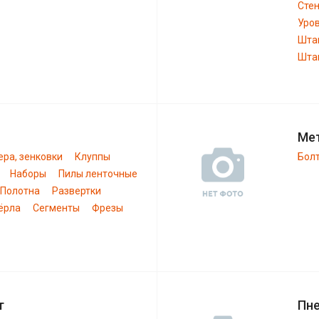
Сте
Уро
Шта
Штан
Ме
ера, зенковки
Клуппы
Бол
Наборы
Пилы ленточные
Полотна
Развертки
ёрла
Сегменты
Фрезы
т
Пн