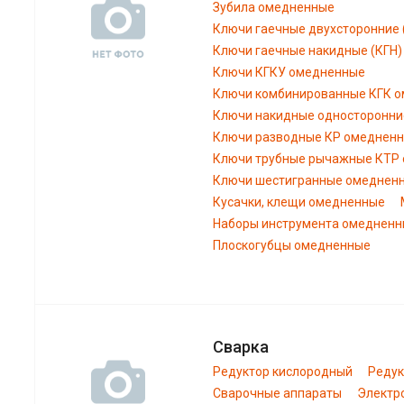
Зубила омедненные
Ключи гаечные двухсторонние
Ключи гаечные накидные (КГН
Ключи КГКУ омедненные
Ключи комбинированные КГК 
Ключи накидные односторонни
Ключи разводные КР омеднен
Ключи трубные рычажные КТР
Ключи шестигранные омеднен
Кусачки, клещи омедненные
Наборы инструмента омеднен
Плоскогубцы омедненные
Сварка
Редуктор кислородный
Редук
Сварочные аппараты
Электр