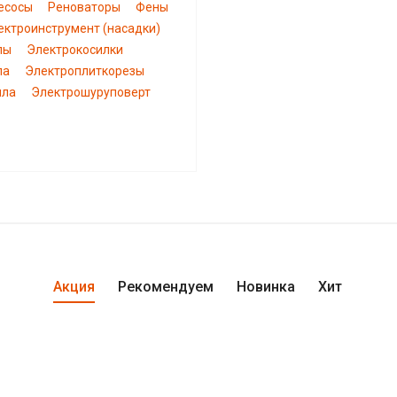
есосы
Реноваторы
Фены
ектроинструмент (насадки)
пы
Электрокосилки
ла
Электроплиткорезы
ила
Электрошуруповерт
Акция
Рекомендуем
Новинка
Хит