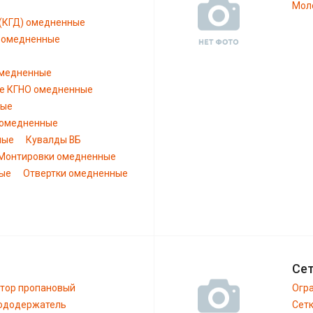
Моло
 (КГД) омедненные
) омедненные
омедненные
е КГНО омедненные
ные
 омедненные
ные
Кувалды ВБ
Монтировки омедненные
ные
Отвертки омедненные
Сет
тор пропановый
Огра
ододержатель
Сетк