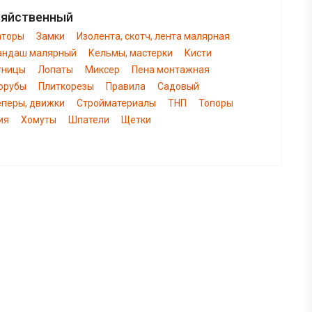
зяйственный
аторы
Замки
Изолента, скотч, лента малярная
андаш малярный
Кельмы, мастерки
Кисти
тницы
Лопаты
Миксер
Пена монтажная
орубы
Плиткорезы
Правила
Садовый
еперы, движки
Стройматериалы
ТНП
Топоры
ия
Хомуты
Шпатели
Щетки