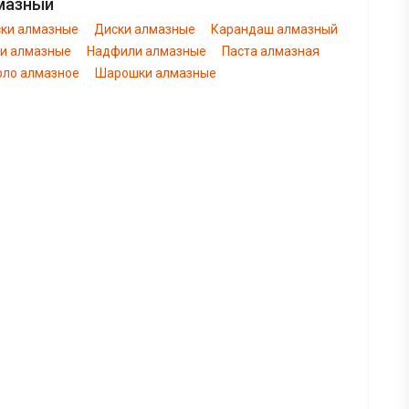
мазный
ски алмазные
Диски алмазные
Карандаш алмазный
ги алмазные
Надфили алмазные
Паста алмазная
рло алмазное
Шарошки алмазные