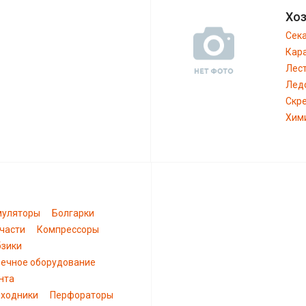
Хо
Сек
Кар
Лес
Лед
Скр
Хим
муляторы
Болгарки
части
Компрессоры
зики
ечное оборудование
нта
ходники
Перфораторы