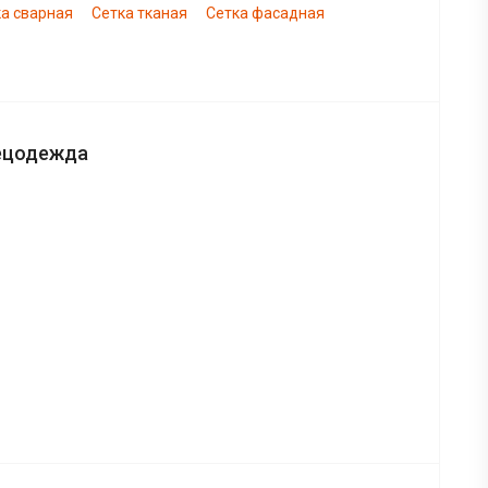
а сварная
Сетка тканая
Сетка фасадная
ецодежда