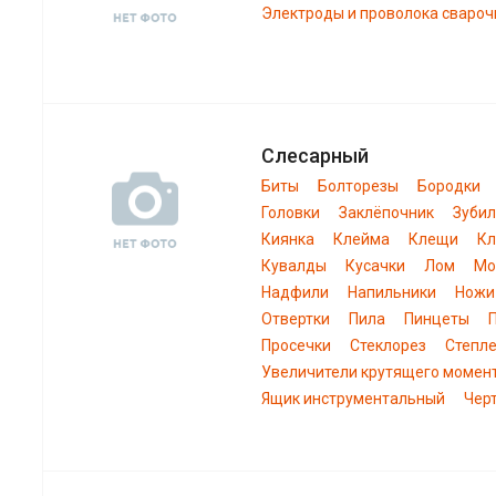
Электроды и проволока свароч
Слесарный
Биты
Болторезы
Бородки
Головки
Заклёпочник
Зуби
Киянка
Клейма
Клещи
К
Кувалды
Кусачки
Лом
Мо
Надфили
Напильники
Ножи
Отвертки
Пила
Пинцеты
Просечки
Стеклорез
Степл
Увеличители крутящего момен
Ящик инструментальный
Чер