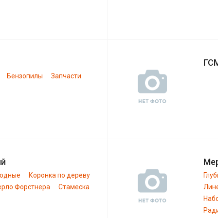
ГС
Бензопилы
Запчасти
ий
Ме
ходные
Коронка по дереву
Глу
ерло Форстнера
Стамеска
Лин
Наб
Рад